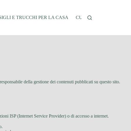
IGLI E TRUCCHI PER LA CASA
CUCINA E RICETTE
G
 responsabile della gestione dei contenuti pubblicati su questo sito.
zioni ISP (Internet Service Provider) o di accesso a internet.
o.