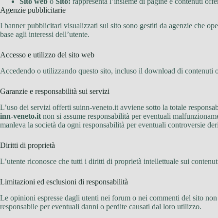
Sito web
o
Sito:
rappresenta l’insieme di pagine e contenuti offerti
Agenzie pubblicitarie
I banner pubblicitari visualizzati sul sito sono gestiti da agenzie che o
base agli interessi dell’utente.
Accesso e utilizzo del sito web
Accedendo o utilizzando questo sito, incluso il download di contenuti o l
Garanzie e responsabilità sui servizi
L’uso dei servizi offerti suinn-veneto.it avviene sotto la totale responsabil
inn-veneto.it
non si assume responsabilità per eventuali malfunzionamenti
manleva la società da ogni responsabilità per eventuali controversie deri
Diritti di proprietà
L’utente riconosce che tutti i diritti di proprietà intellettuale sui contenu
Limitazioni ed esclusioni di responsabilità
Le opinioni espresse dagli utenti nei forum o nei commenti del sito non r
responsabile per eventuali danni o perdite causati dal loro utilizzo.