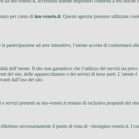
 da inn-veneto.it, accessibili tramite dispositivi connessi a reti fisiche 
perano per conto di
inn-veneto.it
. Queste agenzie possono utilizzare cooki
a partecipazione ad aree interattive, l’utente accetta di conformarsi alle
ità dell’utente. Il sito non garantisce che l’utilizzo dei servizi sia privo d
 del sito, delle apparecchiature o dei servizi di terze parti. L’utente è 
vanti dall’uso del sito.
ti e servizi presenti su inn-veneto.it restano di esclusiva proprietà del sito
iflettono necessariamente il punto di vista di <stronginn-veneto.it. I con