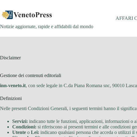
Salta
al
contenuto
AFFARI 
Notizie aggiornate, rapide e affidabili dal mondo
Disclaimer
Gestione dei contenuti editoriali
inn-veneto.it
, con sede legale in C.da Piana Romana snc, 90010 Lasc
Definizioni
Nelle presenti Condizioni Generali, i seguenti termini hanno il significa
Servizi:
indicano tutte le funzioni, applicazioni, informazioni o al
Condizioni:
si riferiscono ai presenti termini e alle condizioni gen
Utente
o
Lei:
indicano qualsiasi persona che acceda o utilizzi il