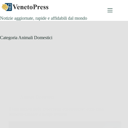
Salta
al
contenuto
Notizie aggiornate, rapide e affidabili dal mondo
Categoria
Animali Domestici
Animali Domestici
Il lato oscuro delle crocchette economiche: ecco cosa
possono causare a lungo termine