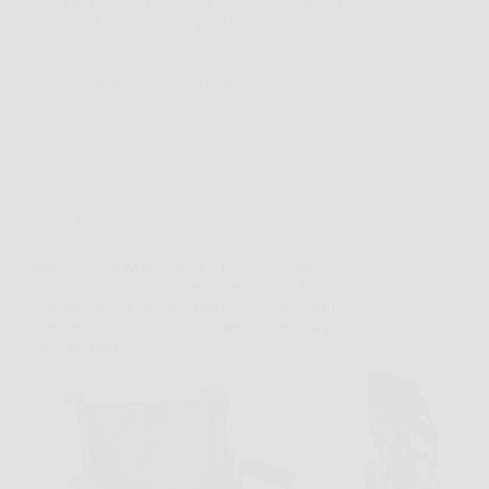
torna in palestra dopo una pausa. In momenti così,
POWERLIX Supporto per Ginocchio può diventare
un aiuto concreto, perché offre compressione,…
VenetoPress
26 Marzo 2026
Offerte
Mobiclinic® Maestranza – La sedia a rotelle
pieghevole robusta e confortevole con freni di
stazionamento, pedane rimovibili e braccioli
pieghevoli imbottiti, ideale per la massima praticità
ogni giorno!