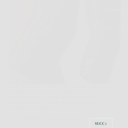
Capita più spesso di quanto si pensi, prendi in mano
la racchetta, sollevi un peso, oppure lavori al
computer per ore e il gomito inizia a farsi sentire. In
questi casi NativoDex Gomitiera per Epicondilite e
Tendinite può diventare un…
VenetoPress
26 Marzo 2026
SUCC