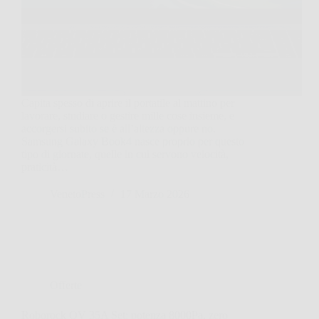
Capita spesso di aprire il portatile al mattino per
lavorare, studiare o gestire mille cose insieme, e
accorgersi subito se è all’altezza oppure no.
Samsung Galaxy Book4 nasce proprio per questo
tipo di giornate, quelle in cui servono velocità,
praticità…
VenetoPress
17 Marzo 2026
Offerte
Roborock QV 35A Set: potenza 8000Pa, zero