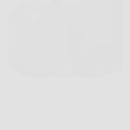
Torni a casa, guardi il pavimento e trovi briciole in
cucina, polvere sotto il divano e qualche capello
incastrato negli angoli. In situazioni così,
ECOVACS DEEBOT T50 PRO OMNI Gen2 si
presenta come una soluzione concreta per chi vuole
una…
VenetoPress
18 Marzo 2026