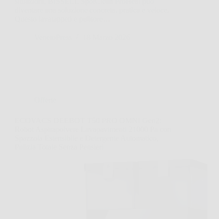
situazioni, BISSELL SpotClean ProHeat può
diventare una soluzione concreta, pratica e veloce.
Questo lavatappeti e pulitore…
VenetoPress
18 Marzo 2026
Offerte
ECOVACS DEEBOT T50 PRO OMNI Gen2:
Robot Aspirapolvere Lavapavimenti 21000 Pa con
Spazzola Estensibile e Detergente Automatico,
Pulizia Totale Senza Pensieri