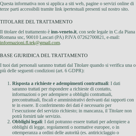
Questa informativa non si applica a siti web, pagine o servizi online di
terze parti accessibili tramite link ipertestuali presenti sul nostro sito.
TITOLARE DEL TRATTAMENTO
Il titolare del trattamento è
inn-veneto.it
, con sede legale in C.da Piana
Romana snc, 90010 Lascari (PA) P.IVA 07262700821, e-mail:
informazioni.fl.tek@gmail.com
.
BASE GIURIDICA DEL TRATTAMENTO
I tuoi dati personali saranno trattati dal Titolare quando si verifica una o
più delle seguenti condizioni (art. 6 GDPR):
Risposta a richieste e adempimenti contrattuali
: I dati
saranno trattati per rispondere a richieste di contatto,
informazioni o per adempiere a obblighi contrattuali,
precontrattuali, fiscali e amministrativi derivanti dai rapporti con
te in essere. Il conferimento dei dati è necessario per
l’esecuzione del servizio richiesto; in mancanza, il Titolare non
potrà fornirti tale servizio.
Obblighi legali
: I dati potranno essere trattati per adempiere a
obblighi di legge, regolamenti o normative europee, o in
ottemperanza a ordini delle autorità (es. antiriciclaggio o