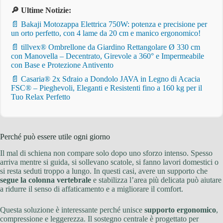
🔎 Ultime Notizie:
📄 Bakaji Motozappa Elettrica 750W: potenza e precisione per
un orto perfetto, con 4 lame da 20 cm e manico ergonomico!
📄 tillvex® Ombrellone da Giardino Rettangolare Ø 330 cm
con Manovella – Decentrato, Girevole a 360° e Impermeabile
con Base e Protezione Antivento
📄 Casaria® 2x Sdraio a Dondolo JAVA in Legno di Acacia
FSC® – Pieghevoli, Eleganti e Resistenti fino a 160 kg per il
Tuo Relax Perfetto
Perché può essere utile ogni giorno
Il mal di schiena non compare solo dopo uno sforzo intenso. Spesso
arriva mentre si guida, si sollevano scatole, si fanno lavori domestici o
si resta seduti troppo a lungo. In questi casi, avere un supporto che
segue la colonna vertebrale
e stabilizza l’area più delicata può aiutare
a ridurre il senso di affaticamento e a migliorare il comfort.
Questa soluzione è interessante perché unisce
supporto ergonomico
,
compressione e leggerezza. Il sostegno centrale è progettato per