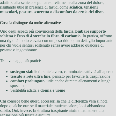
adattarsi alla schiena e puntare direttamente alla zona del dolore,
risultando utile in presenza di fastidi come
sciatica, tensioni
muscolari, postura scorretta o discomfort da ernia del disco
.
Cosa la distingue da molte alternative
Uno degli aspetti più convincenti della
fascia lombare supporto
schiena
è l’uso di
4 stecche in fibra di carbonio
. In pratica, offrono
una rigidità molto elevata con un peso ridotto, un dettaglio importante
per chi vuole sentirsi sostenuto senza avere addosso qualcosa di
pesante o ingombrante.
Tra i vantaggi più pratici:
sostegno stabile
durante lavoro, camminate e attività all’aperto
tessuto a rete ultra fine
, pensato per favorire la traspirazione
comfort prolungato
, utile anche durante allenamenti o lunghi
spostamenti
vestibilità adatta a
donna e uomo
Chi conosce bene questi accessori sa che la differenza vera si nota
dopo qualche ora: se il materiale trattiene calore, lo si abbandona
subito. Qui, invece, la struttura traspirante aiuta a mantenere una
sensazione più fresca e asciutta.