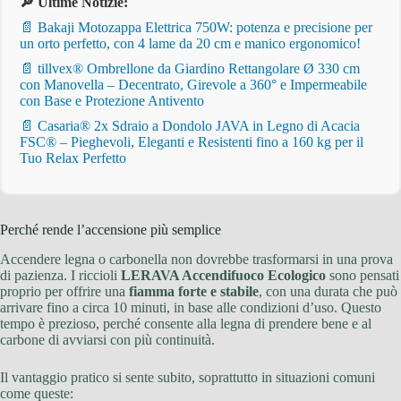
🔎 Ultime Notizie:
📄 Bakaji Motozappa Elettrica 750W: potenza e precisione per
un orto perfetto, con 4 lame da 20 cm e manico ergonomico!
📄 tillvex® Ombrellone da Giardino Rettangolare Ø 330 cm
con Manovella – Decentrato, Girevole a 360° e Impermeabile
con Base e Protezione Antivento
📄 Casaria® 2x Sdraio a Dondolo JAVA in Legno di Acacia
FSC® – Pieghevoli, Eleganti e Resistenti fino a 160 kg per il
Tuo Relax Perfetto
Perché rende l’accensione più semplice
Accendere legna o carbonella non dovrebbe trasformarsi in una prova
di pazienza. I riccioli
LERAVA Accendifuoco Ecologico
sono pensati
proprio per offrire una
fiamma forte e stabile
, con una durata che può
arrivare fino a circa 10 minuti, in base alle condizioni d’uso. Questo
tempo è prezioso, perché consente alla legna di prendere bene e al
carbone di avviarsi con più continuità.
Il vantaggio pratico si sente subito, soprattutto in situazioni comuni
come queste: