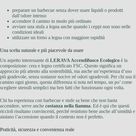
preparare un barbecue senza dover usare liquidi o prodotti
dall’odore intenso
accendere il camino in modo più ordinato
avviare una stufa a legna anche quando i ceppi non sono nelle
condizioni ideali
utilizzare un forno a legna con maggiore rapidità
Una scelta naturale e più piacevole da usare
Un aspetto interessante di
LERAVA Accendifuoco Ecologico
è la
composizione: cera e legno certificato FSC. Questo significa un
approccio più attento alla sostenibilità, ma anche un’esperienza d’uso
più gradevole, senza sostanze nocive né odori sgradevoli. Per chi usa il
camino ogni giorno, questa differenza si nota nel tempo, un po’ come
scegliere utensili semplici ma ben fatti che funzionano ogni volta.
Chi ha esperienza con barbecue e stufe sa bene che non basta
accendere, serve anche
costanza nella fiamma
. Ed è qui che questi
riccioli risultano convincenti, perché resistono bene anche all’umidità e
aiutano l’accensione quando il contesto non è perfetto.
Praticità, sicurezza e convenienza reale