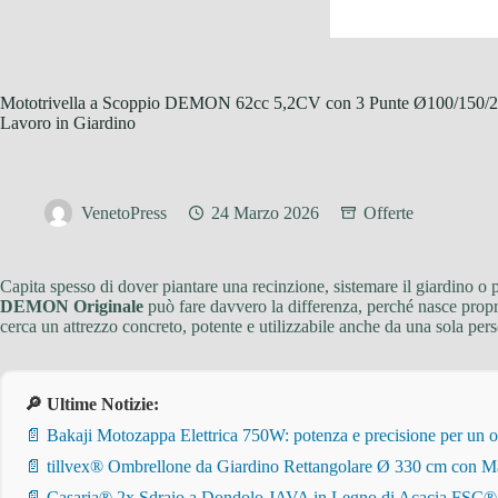
Mototrivella a Scoppio DEMON 62cc 5,2CV con 3 Punte Ø100/150/20
Lavoro in Giardino
VenetoPress
24 Marzo 2026
Offerte
Capita spesso di dover piantare una recinzione, sistemare il giardino o p
DEMON Originale
può fare davvero la differenza, perché nasce propri
cerca un attrezzo concreto, potente e utilizzabile anche da una sola per
🔎 Ultime Notizie:
📄 Bakaji Motozappa Elettrica 750W: potenza e precisione per un o
📄 tillvex® Ombrellone da Giardino Rettangolare Ø 330 cm con Ma
📄 Casaria® 2x Sdraio a Dondolo JAVA in Legno di Acacia FSC® – Pi