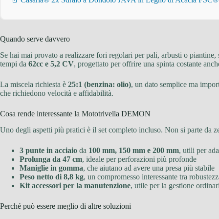
Quando serve davvero
Se hai mai provato a realizzare fori regolari per pali, arbusti o piantin
tempi da
62cc e 5,2 CV
, progettato per offrire una spinta costante anch
La miscela richiesta è
25:1 (benzina: olio)
, un dato semplice ma importa
che richiedono velocità e affidabilità.
Cosa rende interessante la Mototrivella DEMON
Uno degli aspetti più pratici è il set completo incluso. Non si parte da 
3 punte in acciaio
da
100 mm, 150 mm e 200 mm
, utili per ad
Prolunga da 47 cm
, ideale per perforazioni più profonde
Maniglie in gomma
, che aiutano ad avere una presa più stabile
Peso netto di 8,8 kg
, un compromesso interessante tra robuste
Kit accessori per la manutenzione
, utile per la gestione ordina
Perché può essere meglio di altre soluzioni