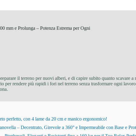
0 mm e Prolunga – Potenza Estrema per Ogni
reparare il terreno per nuovi alberi, e di capire subito quanto scavare a 
o per rendere più rapidi i fori nel terreno senza trasformare ogni lavor
sona.
rto perfetto, con 4 lame da 20 cm e manico ergonomico!
novella – Decentrato, Girevole a 360° e Impermeabile con Base e Pro
eghevoli, Eleganti e Resistenti fino a 160 kg per il Tuo Relax Perfe