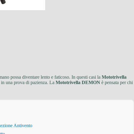
mano possa diventare lento e faticoso. In questi casi la
Mototrivella
o in una prova di pazienza. La
Mototrivella DEMON
è pensata per chi
tezione Antivento
tto