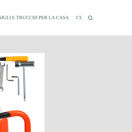
IGLI E TRUCCHI PER LA CASA
CUCINA E RICETTE
G