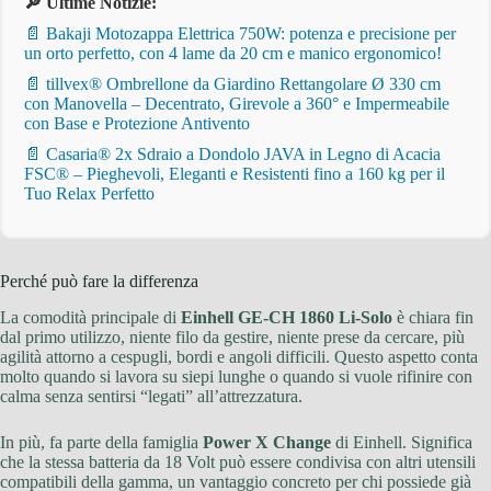
🔎 Ultime Notizie:
📄 Bakaji Motozappa Elettrica 750W: potenza e precisione per
un orto perfetto, con 4 lame da 20 cm e manico ergonomico!
📄 tillvex® Ombrellone da Giardino Rettangolare Ø 330 cm
con Manovella – Decentrato, Girevole a 360° e Impermeabile
con Base e Protezione Antivento
📄 Casaria® 2x Sdraio a Dondolo JAVA in Legno di Acacia
FSC® – Pieghevoli, Eleganti e Resistenti fino a 160 kg per il
Tuo Relax Perfetto
Perché può fare la differenza
La comodità principale di
Einhell GE-CH 1860 Li-Solo
è chiara fin
dal primo utilizzo, niente filo da gestire, niente prese da cercare, più
agilità attorno a cespugli, bordi e angoli difficili. Questo aspetto conta
molto quando si lavora su siepi lunghe o quando si vuole rifinire con
calma senza sentirsi “legati” all’attrezzatura.
In più, fa parte della famiglia
Power X Change
di Einhell. Significa
che la stessa batteria da 18 Volt può essere condivisa con altri utensili
compatibili della gamma, un vantaggio concreto per chi possiede già