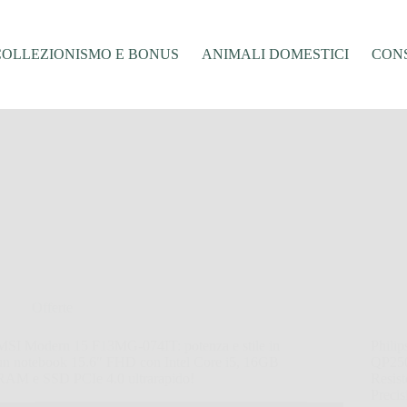
COLLEZIONISMO E BONUS
ANIMALI DOMESTICI
CONS
Offerte
MSI Modern 15 F13MG-074IT: potenza e stile in
Phili
un notebook 15.6″ FHD con Intel Core i5, 16GB
QP250
RAM e SSD PCIe 4.0 ultrarapido!
Resist
Precis