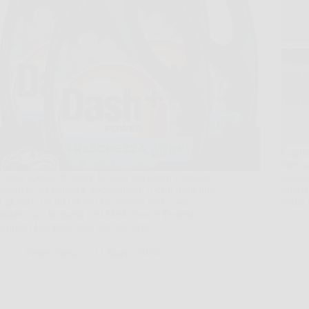
Capita
fare t
Capita spesso di aprire la cesta dei panni e trovare
calcol
magliette da palestra, asciugamani o capi usati tutto
quest
il giorno con un odore che sembra non voler
come u
andare via. In questi casi Dash Power Detersivo
…
Liquido Lavatrice può fare davvero…
VenetoPress
22 Marzo 2026