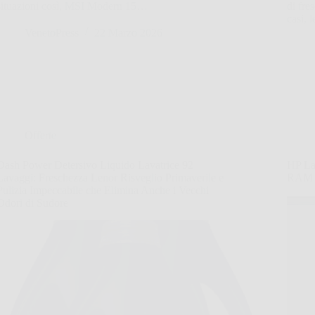
situazioni così, MSI Modern 15…
di fre
casi, 
VenetoPress
22 Marzo 2026
Offerte
Dash Power Detersivo Liquido Lavatrice 92
HP La
Lavaggi: Freschezza Lenor Risveglio Primaverile e
RAM e
Pulizia Impeccabile che Elimina Anche i Vecchi
Odori di Sudore