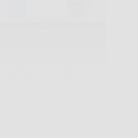
 spesso di aprire il portatile al mattino e voler
utto subito, mail, videochiamate, fogli di
o, qualche scheda del browser di troppo. In
i momenti HP Laptop 15-fc0016sl si presenta
na soluzione concreta per chi cerca velocità,
VenetoPress
22 Marzo 2026