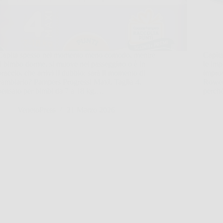
Capita spesso nel momento meno comodo, mentre
Capita
il bimbo dorme, si muove nel passeggino o è in
le imp
braccio, che arrivi il dubbio: sarà il momento di
improv
cambiarlo? Pampers Progressi Maxi, Taglia 4,
Rowent
pensato per bimbi da 7 a 18 kg,…
perché
VenetoPress
21 Marzo 2026