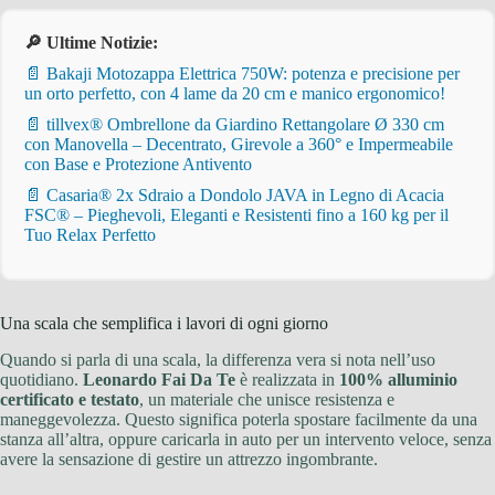
🔎 Ultime Notizie:
📄 Bakaji Motozappa Elettrica 750W: potenza e precisione per
un orto perfetto, con 4 lame da 20 cm e manico ergonomico!
📄 tillvex® Ombrellone da Giardino Rettangolare Ø 330 cm
con Manovella – Decentrato, Girevole a 360° e Impermeabile
con Base e Protezione Antivento
📄 Casaria® 2x Sdraio a Dondolo JAVA in Legno di Acacia
FSC® – Pieghevoli, Eleganti e Resistenti fino a 160 kg per il
Tuo Relax Perfetto
Una scala che semplifica i lavori di ogni giorno
Quando si parla di una scala, la differenza vera si nota nell’uso
quotidiano.
Leonardo Fai Da Te
è realizzata in
100% alluminio
certificato e testato
, un materiale che unisce resistenza e
maneggevolezza. Questo significa poterla spostare facilmente da una
stanza all’altra, oppure caricarla in auto per un intervento veloce, senza
avere la sensazione di gestire un attrezzo ingombrante.