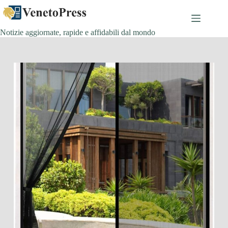
Salta
al
contenuto
Notizie aggiornate, rapide e affidabili dal mondo