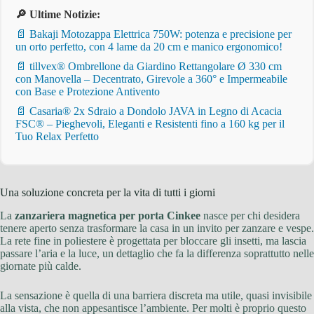
🔎 Ultime Notizie:
📄 Bakaji Motozappa Elettrica 750W: potenza e precisione per
un orto perfetto, con 4 lame da 20 cm e manico ergonomico!
📄 tillvex® Ombrellone da Giardino Rettangolare Ø 330 cm
con Manovella – Decentrato, Girevole a 360° e Impermeabile
con Base e Protezione Antivento
📄 Casaria® 2x Sdraio a Dondolo JAVA in Legno di Acacia
FSC® – Pieghevoli, Eleganti e Resistenti fino a 160 kg per il
Tuo Relax Perfetto
Una soluzione concreta per la vita di tutti i giorni
La
zanzariera magnetica per porta Cinkee
nasce per chi desidera
tenere aperto senza trasformare la casa in un invito per zanzare e vespe.
La rete fine in poliestere è progettata per bloccare gli insetti, ma lascia
passare l’aria e la luce, un dettaglio che fa la differenza soprattutto nelle
giornate più calde.
La sensazione è quella di una barriera discreta ma utile, quasi invisibile
alla vista, che non appesantisce l’ambiente. Per molti è proprio questo