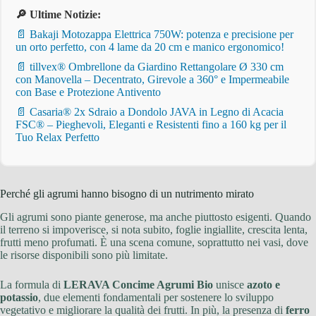
🔎 Ultime Notizie:
📄 Bakaji Motozappa Elettrica 750W: potenza e precisione per
un orto perfetto, con 4 lame da 20 cm e manico ergonomico!
📄 tillvex® Ombrellone da Giardino Rettangolare Ø 330 cm
con Manovella – Decentrato, Girevole a 360° e Impermeabile
con Base e Protezione Antivento
📄 Casaria® 2x Sdraio a Dondolo JAVA in Legno di Acacia
FSC® – Pieghevoli, Eleganti e Resistenti fino a 160 kg per il
Tuo Relax Perfetto
Perché gli agrumi hanno bisogno di un nutrimento mirato
Gli agrumi sono piante generose, ma anche piuttosto esigenti. Quando
il terreno si impoverisce, si nota subito, foglie ingiallite, crescita lenta,
frutti meno profumati. È una scena comune, soprattutto nei vasi, dove
le risorse disponibili sono più limitate.
La formula di
LERAVA Concime Agrumi Bio
unisce
azoto e
potassio
, due elementi fondamentali per sostenere lo sviluppo
vegetativo e migliorare la qualità dei frutti. In più, la presenza di
ferro