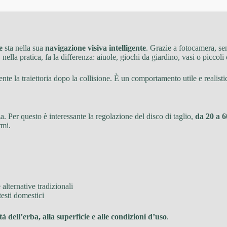
e
sta nella sua
navigazione visiva intelligente
. Grazie a fotocamera, se
 nella pratica, fa la differenza: aiuole, giochi da giardino, vasi o piccol
te la traiettoria dopo la collisione. È un comportamento utile e realist
a. Per questo è interessante la regolazione del disco di taglio,
da 20 a 
rmi.
 alternative tradizionali
esti domestici
tà dell’erba, alla superficie e alle condizioni d’uso
.