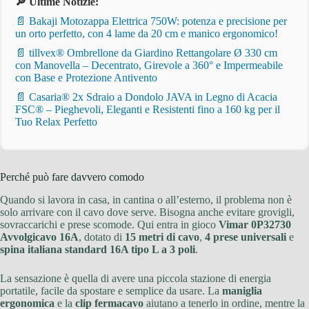
🔎 Ultime Notizie:
📄 Bakaji Motozappa Elettrica 750W: potenza e precisione per
un orto perfetto, con 4 lame da 20 cm e manico ergonomico!
📄 tillvex® Ombrellone da Giardino Rettangolare Ø 330 cm
con Manovella – Decentrato, Girevole a 360° e Impermeabile
con Base e Protezione Antivento
📄 Casaria® 2x Sdraio a Dondolo JAVA in Legno di Acacia
FSC® – Pieghevoli, Eleganti e Resistenti fino a 160 kg per il
Tuo Relax Perfetto
Perché può fare davvero comodo
Quando si lavora in casa, in cantina o all’esterno, il problema non è
solo arrivare con il cavo dove serve. Bisogna anche evitare grovigli,
sovraccarichi e prese scomode. Qui entra in gioco
Vimar 0P32730
Avvolgicavo 16A
, dotato di
15 metri di cavo
,
4 prese universali
e
spina italiana standard 16A tipo L a 3 poli
.
La sensazione è quella di avere una piccola stazione di energia
portatile, facile da spostare e semplice da usare. La
maniglia
ergonomica
e la
clip fermacavo
aiutano a tenerlo in ordine, mentre la