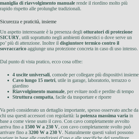
maniglia di riavvolgimento manuale
rende il riordino molto più
rapido rispetto alle prolunghe tradizionali.
Sicurezza e praticità, insieme
Un aspetto interessante è la presenza degli
otturatori di protezione
SICURY
, utili soprattutto negli ambienti domestici o dove serve un
po’ più di attenzione. Inoltre il
disgiuntore termico contro il
sovraccarico
aggiunge una protezione concreta in caso di uso intenso.
Dal punto di vista pratico, ecco cosa offre:
4 uscite universali
, comode per collegare più dispositivi insieme
Cavo lungo 15 metri
, utile in garage, laboratorio, terrazzo o
giardino
Riavvolgimento manuale
, per evitare nodi e perdite di tempo
Struttura compatta
, facile da trasportare e riporre
Va però considerato un dettaglio importante, spesso osservato anche da
chi usa questi accessori con regolarità: la
potenza massima varia
in
base a come viene usato il cavo. Con cavo completamente avvolto
arriva fino a
1500 W a 230 V
, con cavo completamente svolto può
arrivare fino a
3200 W a 230 V
. Naturalmente questi valori possono
variare in base alle condizioni d’uso e alle specifiche del venditore.