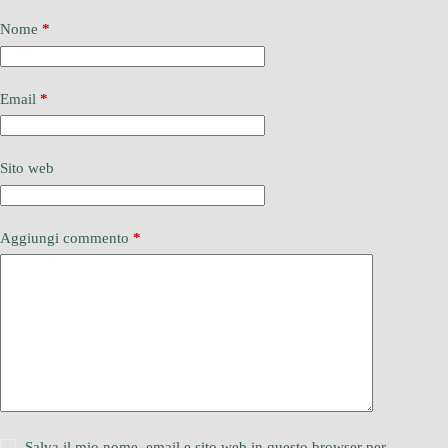
Nome
*
Email
*
Sito web
Aggiungi commento
*
Salva il mio nome, email e sito web in questo browser per