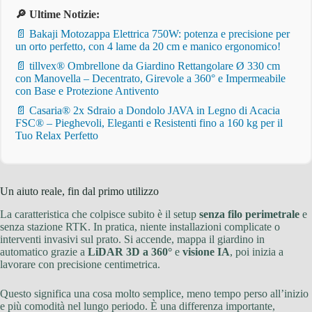
🔎 Ultime Notizie:
📄 Bakaji Motozappa Elettrica 750W: potenza e precisione per
un orto perfetto, con 4 lame da 20 cm e manico ergonomico!
📄 tillvex® Ombrellone da Giardino Rettangolare Ø 330 cm
con Manovella – Decentrato, Girevole a 360° e Impermeabile
con Base e Protezione Antivento
📄 Casaria® 2x Sdraio a Dondolo JAVA in Legno di Acacia
FSC® – Pieghevoli, Eleganti e Resistenti fino a 160 kg per il
Tuo Relax Perfetto
Un aiuto reale, fin dal primo utilizzo
La caratteristica che colpisce subito è il setup
senza filo perimetrale
e
senza stazione RTK. In pratica, niente installazioni complicate o
interventi invasivi sul prato. Si accende, mappa il giardino in
automatico grazie a
LiDAR 3D a 360°
e
visione IA
, poi inizia a
lavorare con precisione centimetrica.
Questo significa una cosa molto semplice, meno tempo perso all’inizio
e più comodità nel lungo periodo. È una differenza importante,