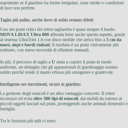
soprattutto se il giardino ha forme irregolari, zone strette o condizioni
di luce non perfette.
Taglio più pulito, anche dove di solito restano difetti
Uno dei punti critici dei robot tagliaerba è quasi sempre il bordo.
MOVA LiDAX Ultra 800
affronta bene anche questo aspetto, grazie
al sistema UltraTrim 1.0 con disco mobile che arriva fino a
5 cm da
muri, siepi e bordi rialzati
. Il risultato è un prato visivamente più
ordinato, con meno necessità di rifiniture manuali.
In più, il percorso di taglio a
U
aiuta a coprire il prato in modo
uniforme, un dettaglio che gli appassionati di giardinaggio notano
subito perché rende il manto erboso più omogeneo e gradevole.
Intelligente nei movimenti, sicuro in giardino
La gestione degli ostacoli è un altro vantaggio concreto. Il robot
riconosce ed evita
oltre 300 tipi di ostacoli
, dai mobili da esterno ai
piccoli oggetti lasciati sul prato, proteggendo anche animali domestici e
famiglia.
Tra le funzioni più utili ci sono: