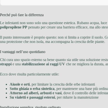
Perché può fare la differenza
Le infestanti non sono solo una questione estetica. Rubano acqua, luce e 
polipropilene PP
pensato per creare una barriera efficace, ma allo stes
Il punto interessante è proprio questo: non si limita a coprire il suolo. G
una protezione che non isola, ma accompagna la crescita delle piante.
I vantaggi nell’uso quotidiano
Chi cura uno spazio esterno sa bene quanto sia utile una soluzione resiste
strappi
e una
stabilizzazione ai raggi UV
che ne migliora la durata, an
Ecco dove risulta particolarmente utile:
Aiuole e orti
, per limitare la crescita delle erbe infestanti
Sotto ghiaia o erba sintetica
, per mantenere una base più ordin
Attorno ad alberi, arbusti e vasi
, dove il controllo delle infest
Su vialetti e passaggi esterni
, per ridurre la manutenzione
Installazione semplice, risultato ordinato