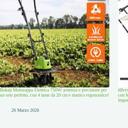
Bakaji Motozappa Elettrica 750W: potenza e precisione per
tillv
un orto perfetto, con 4 lame da 20 cm e manico ergonomico!
con M
Imper
26 Marzo 2026