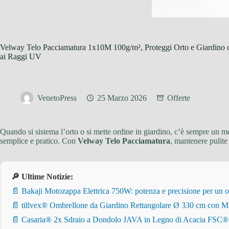
Velway Telo Pacciamatura 1x10M 100g/m², Proteggi Orto e Giardino co
ai Raggi UV
VenetoPress
25 Marzo 2026
Offerte
Quando si sistema l’orto o si mette ordine in giardino, c’è sempre un
semplice e pratico. Con
Velway Telo Pacciamatura
, mantenere pulite 
🔎 Ultime Notizie:
📄 Bakaji Motozappa Elettrica 750W: potenza e precisione per un o
📄 tillvex® Ombrellone da Giardino Rettangolare Ø 330 cm con Ma
📄 Casaria® 2x Sdraio a Dondolo JAVA in Legno di Acacia FSC® – Pi