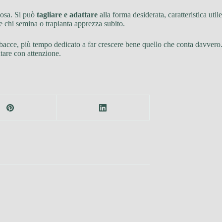
 posa. Si può
tagliare e adattare
alla forma desiderata, caratteristica util
he chi semina o trapianta apprezza subito.
rbacce, più tempo dedicato a far crescere bene quello che conta davver
tare con attenzione.