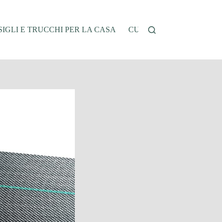
IGLI E TRUCCHI PER LA CASA
CUCINA E RICETTE
G