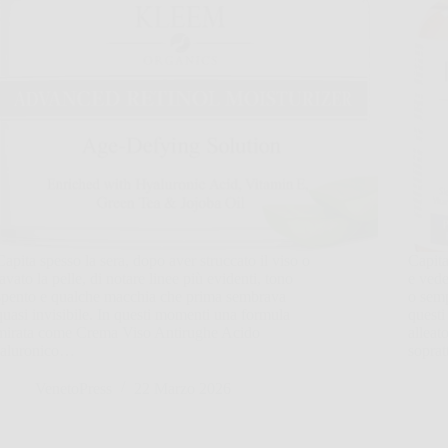
Capita spesso la sera, dopo aver struccato il viso o
Capita
lavato la pelle, di notare linee più evidenti, tono
e vede
spento e qualche macchia che prima sembrava
o semp
quasi invisibile. In questi momenti una formula
questi
mirata come Crema Viso Antirughe Acido
alleat
Ialuronico…
soprat
VenetoPress
22 Marzo 2026