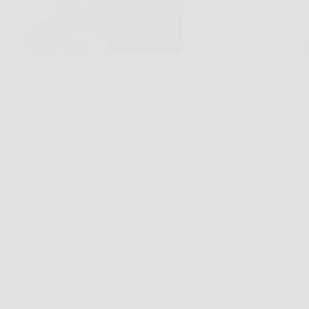
Capita spesso di guardarsi allo specchio la sera e
Capita
notare una pelle più spenta, meno tonica, con
doccia
piccole linee che sembrano più evidenti del solito.
una ca
In questi casi, SERLINO LAB Crema Viso può
questi
diventare un aiuto concreto nella routine serale,…
mirata
VenetoPress
23 Marzo 2026
Offerte
Eucerin Hyaluron-Filler + Elasticity Crema Giorno
PURI
SPF 30 50 ml: antimacchie e antirughe con Acido
protez
Ialuronico elasticizzante e Thiamidol, protezione
invisi
quotidiana per tutti i tipi di pelle