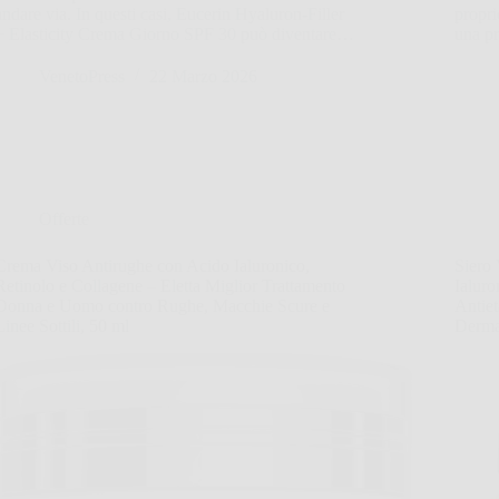
andare via. In questi casi, Eucerin Hyaluron-Filler
propri
+ Elasticity Crema Giorno SPF 30 può diventare…
una p
VenetoPress
22 Marzo 2026
Offerte
Crema Viso Antirughe con Acido Ialuronico,
Siero
Retinolo e Collagene – Eletta Miglior Trattamento
Ialuro
Donna e Uomo contro Rughe, Macchie Scure e
Antiet
Linee Sottili, 50 ml
Derma