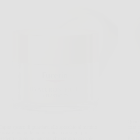
Quando
Capita spesso di guardarsi allo specchio al mattino
cosa c
e notare una pelle meno tonica, con segni più
che l
evidenti e qualche macchia che sembra non voler
Protez