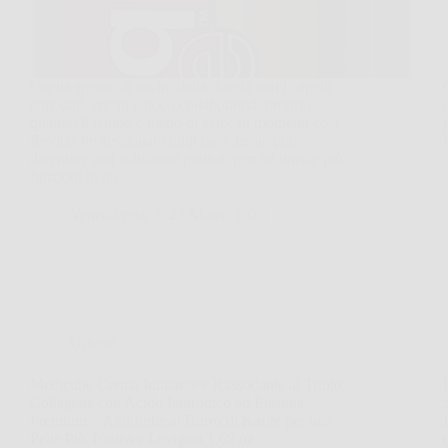
Capita spesso di uscire dalla doccia con i capelli
annodati, crespi e poco collaborativi, proprio
quando il tempo è meno di zero. In momenti così,
Revlon Professional UniqOne Classic può
diventare una soluzione pratica, perché unisce più
funzioni in un…
VenetoPress
23 Marzo 2026
Offerte
Medicube Crema Idratante e Rassodante al Triplo
Collagene con Acido Ialuronico ed Elastina
Premium – Antirughe al Burro di Karité per una
Pelle Più Tonica e Levigata 1,69 oz