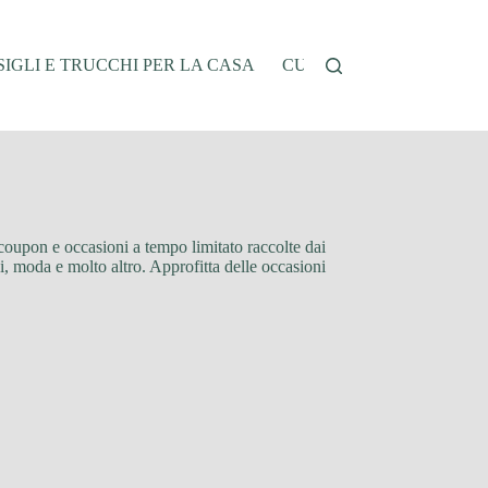
IGLI E TRUCCHI PER LA CASA
CUCINA E RICETTE
G
, coupon e occasioni a tempo limitato raccolte dai
gi, moda e molto altro. Approfitta delle occasioni