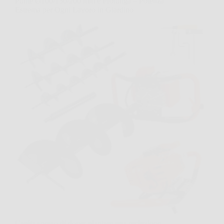
Punte Ø100/150/200 mm e Prolunga – Potenza
Estrema per Ogni Lavoro in Giardino
Capita spesso di dover piantare una recinzione,