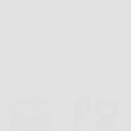
pieni di foglie secche. In situazioni così, Greenworks
48V(24V x 2) Aspirafoglie Soffiatore a Batteria
diventa una soluzione concreta, perché soffia, aspira
e…
VenetoPress
25 Marzo 2026
Offerte
Bosch UniversalAquatak 135: potenza da 1900W e
135 bar per una pulizia profonda, con 2 ugelli e tubo
da 7 m incluso